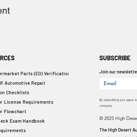
ent
RCES
SUBSCRIBE
Join our newsletter
rmarket Parts (EO) Verification
Of Automotive Repair
ion Checklists
By subscribing you agree t
or License Requirements
company.
or Flowchart
© 2025 High Deser
eck Exam Handbook
The High Desert Au
equirements