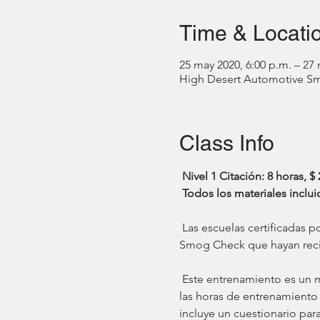
Time & Locati
25 may 2020, 6:00 p.m. – 27 
High Desert Automotive Smog
Class Info
Nivel 1 Citación: 8 horas, $
Todos los materiales inclui
 Las escuelas certificadas por BAR pueden proporcionar capacitación correctiva a los inspectores con licencia de 
Smog Check que hayan recibi
 Este entrenamiento es un mínimo de 8 horas, que puede incluir un componente en línea de 4 horas. Sin embargo, 
las horas de entrenamiento 
incluye un cuestionario par