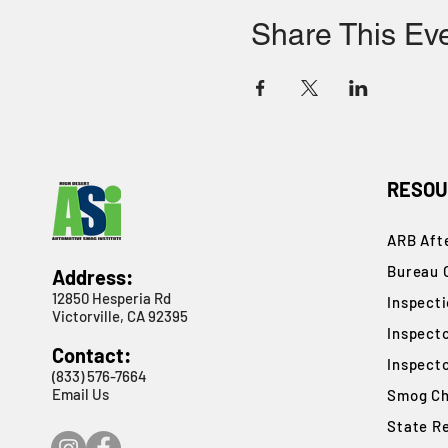
Share This Ev
RESOU
ARB Afte
Bureau 
Address:
12850 Hesperia Rd
​Inspect
Victorville, CA 92395
Inspect
Contact:
Inspect
(833) 576-7664
Email Us
Smog Ch
State R